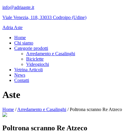
info@adriaaste.it
Viale Venezia, 118, 33033 Codroipo (Udine)
Adria Aste
Home
Chi siamo
Categorie prodotti
Arredamento e Casalinghi
Biciclette
Videogiochi
Vetrina Articoli
News
Contatti
Aste
Home
/
Arredamento e Casalinghi
/ Poltrona scranno Re Atzeco
Poltrona scranno Re Atzeco