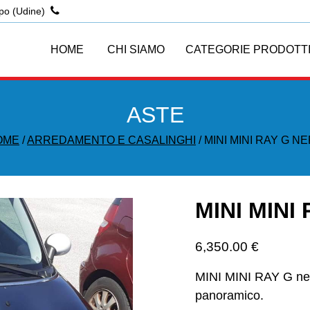
po (Udine)
HOME
CHI SIAMO
CATEGORIE PRODOTT
ASTE
OME
/
ARREDAMENTO E CASALINGHI
/ MINI MINI RAY G N
MINI MINI 
6,350.00
€
MINI MINI RAY G nera
panoramico.