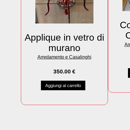
Co
C
Applique in vetro di
Ar
murano
Arredamento e Casalinghi
350.00
€
Aggiungi al carrello