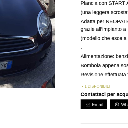
Plancia con START A
(una leggera scrostat
Adatta per NEOPATEN
grazie all’impianto 
(modello che esce a
.
Alimentazione: benz
Bombola appena sosti
Revisione effettuata 
1 DISPONIBILI
Contattaci per acqu
Email
Wha