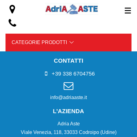
CATEGORIE PRODOTTI
CONTATTI
+39 338 6704756
info@adriaaste.it
L’AZIENDA
Adria Aste
Viale Venezia, 118, 33033 Codroipo (Udine)